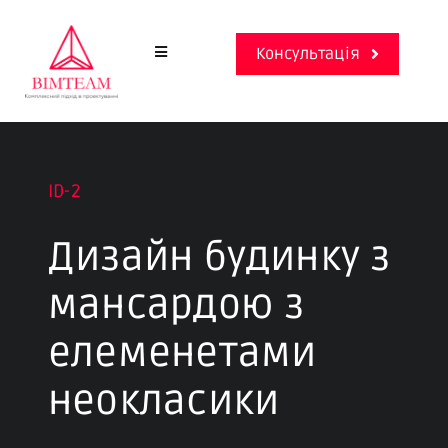
Skip
to
Консультація
Toggle
content
Navigation
Головна
Послуги
ID-2
Дизайн будинку з
Проєкти
мансардою з
Ціни
елеменетами
Про компанію
неокласики
English