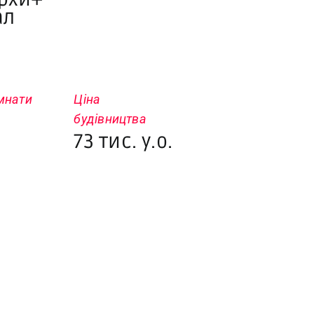
ал
імнати
Ціна
будівництва
73 тис. у.о.