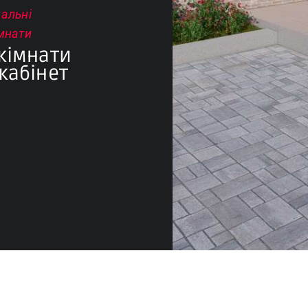
альні
мнати
кімнати
кабінет