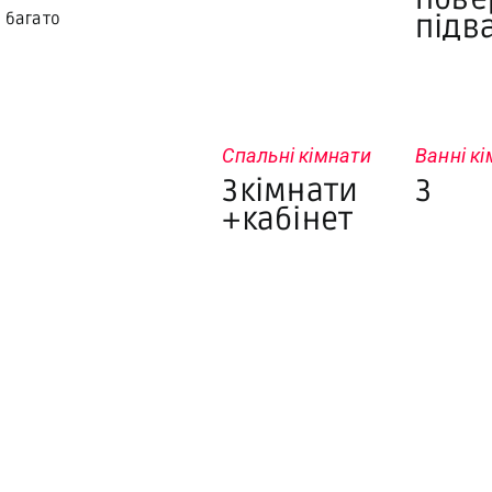
 багато
підв
Спальні кімнати
Ванні к
3кімнати
3
+кабінет