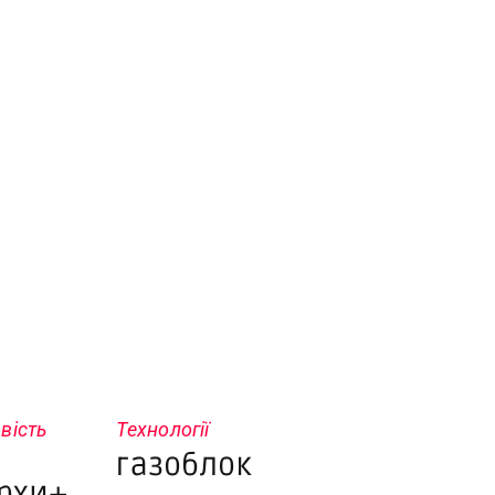
вість
Технології
газоблок
рхи+