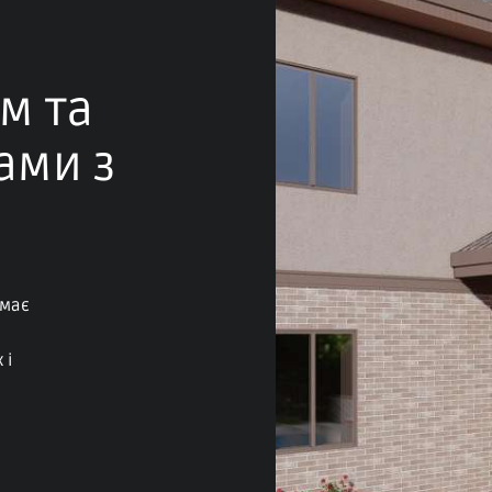
м та
ами з
 має
 і