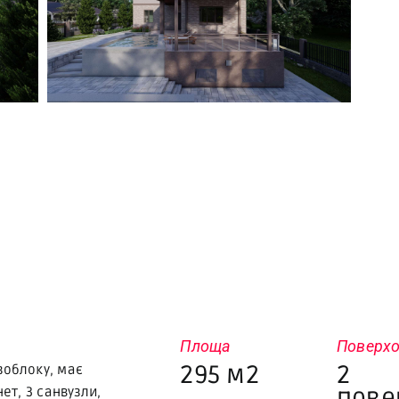
Площа
Поверхо
295 м2
2
зоблоку, має
пове
нет, 3 санвузли,