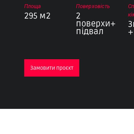
Площа
Поверховість
Сп
295 м2
2
кі
поверхи+
3
підвал
+
Замовити проєкт